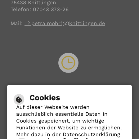
75438 Knittlingen
Telefon: 07043 373-26
Mail:
petra.mohr(@)knittlingen.de
Öffnungszeiten
Cookies
Rathaus
Auf dieser Webseite werden
ausschließlich essentielle Daten in
Cookies gespeichert, um wichtige
Bürgerbüro
Funktionen der Website zu ermöglichen.
Mehr dazu in der Datenschutzerklärung
Verwaltungsstelle Freudenstein