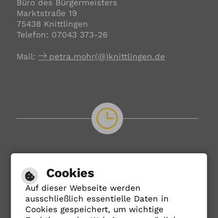
Büro des Bürgermeisters
Marktstraße 19
75438 Knittlingen
Telefon: 07043 373-26
Mail:
petra.mohr(@)knittlingen.de
Öffnungszeiten
Cookies
Rathaus
Auf dieser Webseite werden
ausschließlich essentielle Daten in
Cookies gespeichert, um wichtige
Bürgerbüro