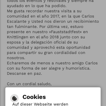
todos los eventos y festivales y siempre ha
ayudado en lo que ha podido.
Me gusta recordar nuestra visita a su
comunidad en el año 2017, en la que Carlos
Escalante y Usted nos dieron un recibimiento
tan fulminante. Por última vez, estuvo
presente en nuestro »Fauststadtfest« en
Knittlingen en el año 2018 junto con su
esposa y la delegación oficial de su
comunidad y aprovechó esta oportunidad
para compartir su gran cordialidad con
nosotros.
Echaremos de menos a nuestro amigo Carlos
con su forma de ser alegre y humorística.
Descanse en paz.
Con un cordial saludo,
Heinz-Peter Hopp
Cookies
Alcalde
Auf dieser Webseite werden