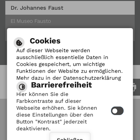
Dr. Johannes Faust
El Museo Fausto
El archivo del Fausto
Cookies
Auf dieser Webseite werden
ausschließlich essentielle Daten in
Cookies gespeichert, um wichtige
Funktionen der Website zu ermöglichen.
Mehr dazu in der Datenschutzerklärung
Barrierefreiheit
Hier können Sie die
Leichte Sprache
Farbkontraste auf dieser
Webseite erhöhen. Sie können
diese Einstellungen über den
Gebärdensprache
Button "Kontrast" jederzeit
deaktivieren.
Barrierefreiheit
Barrierefreie Ansicht
Schließen